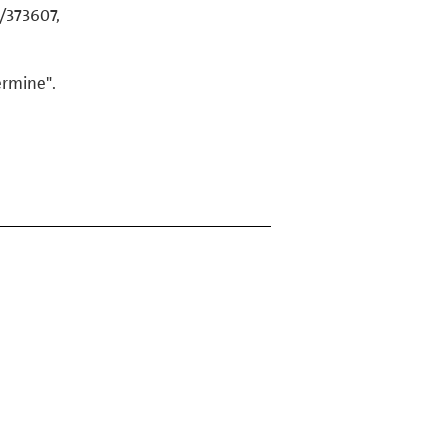
/373607,
rmine".